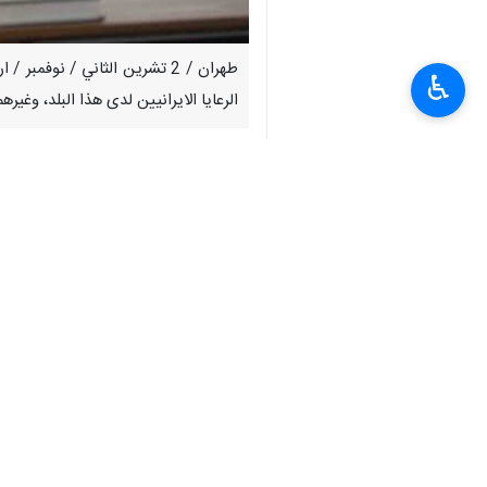
طهران / 2 تشرين الثاني / نوف
♿︎
الرعايا الايرانيين لدى هذا البلد، وغي
جاء ذلك في تصريح وزير الخارجية خلال ا
استمرار نشاط قنصليات الجمهورية الاسلام
وفي الوقت نفسه، اكد عراقجي بان "الخار
دون استثناء اي جهد في هذا الخصوص"
وافادت ارنا، انه تم في هذا اللقاء، وعقب
والكفيلة بتسهيل الخدمات القنصلية المخص
برلين وبرن ولاهاي، وفيينا وبراغ وبروكس
انتهى ** ح ع
إيران
سياسة