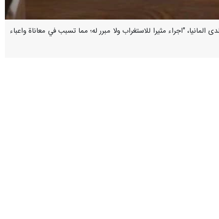
 لدى المانيا، "اجراء مثيرا للاستغراب ولا مبرر له؛ مما تسبب في معاناة واعباء
رعايا الايرانيين القاطنين في المانيا؛ وذلك عقب قرار برلين القاضي بمنع
من حصول المواطنين الايرانيين في المانيا على الخدمات القنصلية الضرورية،
نية، والرعايا الايرانيين في الخارج، تم القرار على اتخاذ الإجراءات اللازمة
 دور البعثات الايرانية المجاورة، بما في ذلك سفارة الجمهورية الإسلامية في