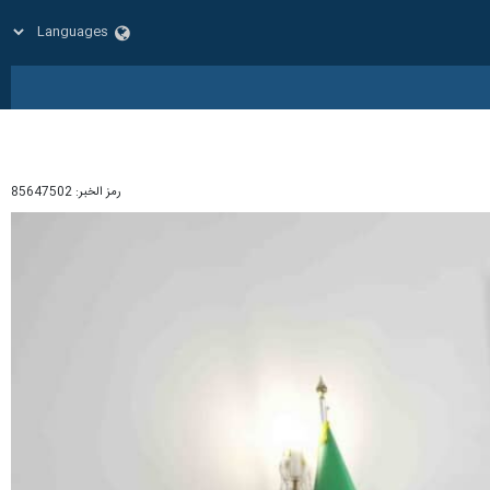
رمز الخبر:
85647502