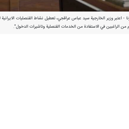
مبر / ارنا - اعتبر وزير الخارجية سيد عباس عراقجي، تعطيل نشاط القنصليات الايرانية
رهم من الراغبين في الاستفادة من الخدمات القنصلية وتاشيرات الدخول".
جتماعه بمساعديه، اليوم السبت، لمناقشة طبيعة الخدمات القنصلية بالنسبة لل
ية في مدن فرانكفورت وهامبورغ وميونيخ الالمانية.
جية تلزم على نفسها اتخاذ كافة التدابير المتاحة والتمهيدات اللازمة للتحقق 
.
 مناقشة تقارير كل من مساعدي وزير الخارجية الايراني للشؤون القنصلية، والبرلما
صة للجالية الايرانية المقيمة في ألمانيا، عبر الفضاء الافتراضي، وايضا تعزيز
ل.