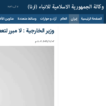
٧ آب ٢٠٢٦
الصفحة الرئيسية
إيران
العالم
آراء و حوارات
وسائط متعددة
عناوين الأخب
وزير الخارجية : لا مبرر لت
٠٢‏/١١‏/٢٠٢٤، ٨:٠٦ م