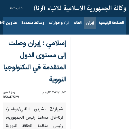
٩ آب ٢٠٢٦
الصفحة الرئيسية
إيران
العالم
آراء و حوارات
وسائط متعددة
عناوين الأخب
إسلامي : إيران وصلت
إلى مستوى الدول
المتقدمة في التكنولوجيا
النووية
٠٢‏/١١‏/٢٠٢٤، ٨:٤٢ م
رمز الخبر:
85647529
شیراز/2 تشرین الثاني/نوفمبر/
ارنا-قال مساعد رئيس الجمهوریة،
رئيس منظمة الطاقة النووية