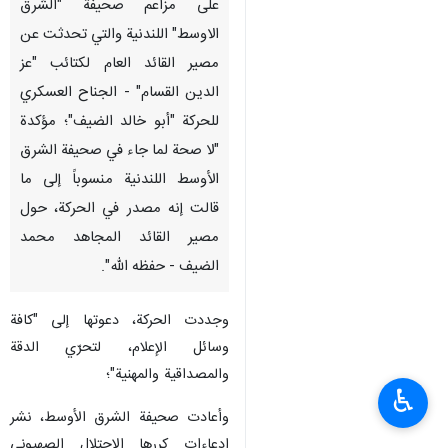
على مزاعم صحيفة "الشرق
الاوسط" اللندنية والتي تحدثت عن
مصير القائد العام لكتائب "عز
الدين القسام" - الجناح العسكري
للحركة "أبو خالد الضيف"؛ مؤكدة
"لا صحة لما جاء في صحيفة الشرق
الأوسط اللندنية منسوباً إلى ما
قالت إنه مصدر في الحركة، حول
مصير القائد المجاهد محمد
الضيف - حفظه الله".
وجددت الحركة، دعوتها إلى "كافة
وسائل الإعلام، لتحرّي الدقة
والمصداقية والمهنية"؛
♿︎
وأعادت صحيفة الشرق الأوسط، نشر
ادعاءات كررها الاحتلال الصهيوني