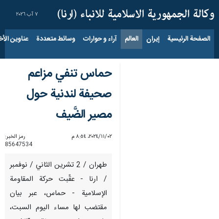
٧ آب ٢٠٢٦
الصفحة الرئيسية
إيران
العالم
آراء و حوارات
وسائط متعددة
عناوين الأخب
حماس تنفي مزاعم
صحيفة لندنية حول
مصير الضَّيف
٠٢‏/١١‏/٢٠٢٤، ٨:٥٤ م
رمز الخبر:
85647534
طهران / 2 تشرين الثاني / نوفمبر
/ ارنا - عقّبت حركة المقاومة
الإسلامية - حماس، عبر بيان
مقتضب لها مساء اليوم السبت،