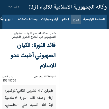
٦ آب ٢٠٢٦
الصفحة الرئيسية
إيران
العالم
آراء و حوارات
وسائط متعددة
عناوين الأخب
خلال استقباله اسر شهداء العدوان
الصهيوني في الدفاع الجوي للجيش
قائد الثورة: الكيان
الصهيوني أخبث عدو
للاسلام
٠٤‏/١١‏/٢٠٢٤، ١:٢٨ ص
رمز الخبر:
85648750
طهران / 4 تشرين الثاني/نوفمبر/
ارنا- وصف قائد الثورة الاسلامية
آية الله السيد علي الخامنئي،