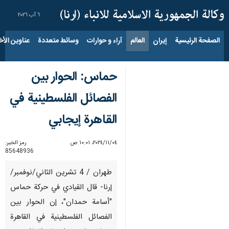
٦ آب ٢٠٢٦
الصفحة الرئيسية
إيران
العالم
آراء و حوارات
وسائط متعددة
عناوين الأخب
حماس: الحوار بين
الفصائل الفلسطينية في
القاهرة إيجابي
٠٤‏/١١‏/٢٠٢٤، ١٠:٠١ ص
رمز الخبر:
85648936
طهران / 4 تشرين الثاني/نوفمبر/
إرنا- قال القيادي في حركة حماس
"أسامة حمدان"، إن الحوار بين
الفصائل الفلسطينية في القاهرة