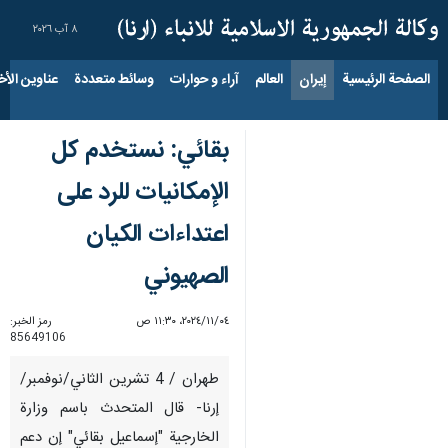
٨ آب ٢٠٢٦
الصفحة الرئيسية
إيران
العالم
آراء و حوارات
وسائط متعددة
عناوين الأخب
بقائي: نستخدم كل
الإمكانيات للرد على
اعتداءات الکیان
الصهيوني
٠٤‏/١١‏/٢٠٢٤، ١١:٣٠ ص
رمز الخبر:
85649106
طهران / 4 تشرين الثاني/نوفمبر/
إرنا- قال المتحدث باسم وزارة
الخارجية "إسماعيل بقائي" إن دعم