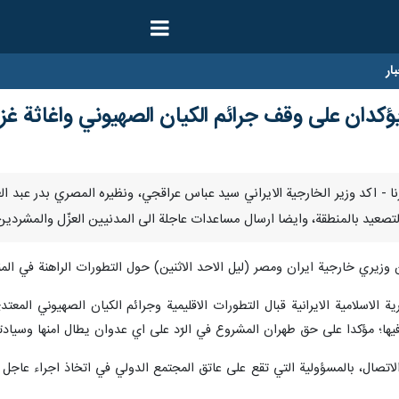
ار
يؤكدان على وقف جرائم الكيان الصهيوني واغاثة غزة
فمبر / إرنا - اكد وزير الخارجية الايراني سيد عباس عراقجي، ونظيره المصري بدر ع
التصعيد بالمنطقة، وايضا ارسال مساعدات عاجلة الى المدنيين العزّل والمشردين
زيري خارجية ايران ومصر (ليل الاحد الاثنين) حول التطورات الراهنة في المن
الاسلامية الايرانية قبال التطورات الاقليمية وجرائم الكيان الصهيوني المعتد
ن فيها؛ مؤكدا على حق طهران المشروع في الرّد على اي عدوان يطال امنها وسياد
ا الاتصال، بالمسؤولية التي تقع على عاتق المجتمع الدولي في اتخاذ اجراء عاجل 