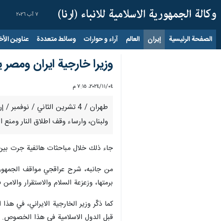
٧ آب ٢٠٢٦
الصفحة الرئيسية
إيران
العالم
آراء و حوارات
وسائط متعددة
عناوين الأخب
وزيرا خارجية ايران ومصر 
٠٤‏/١١‏/٢٠٢٤، ٧:١٥ م
طهران / 4 تشرين الثاني / نو
ولبنان، وارساء وقف اطلاق النار ومنع 
جاء ذلك خلال مباحثات هاتفية جرت بين و
من جانبه، شرح عراقجي مواقف الجمهورية 
برمتها، وزعزعة السلام والاستقرار والام
كما ذكّر وزير الخارجية الايراني، في هذ
قبل الدول الاسلامية في هذا الخصوص.