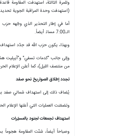
طهران / 5 تشرين الثاني/نوف
المستوطنات الشمالية، التي تستمر باست