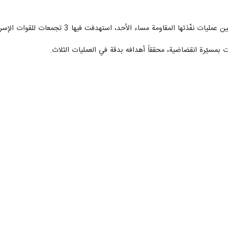
قي البلدة، عند الـ11:30 صباحاً، بمسيّرة انقضاضية أصابت هدفها بدقة.
).
الله لعدد من مستوطنات الشمال، والذي قضى بإخلائها، فقد قصف "كدمات ت
واريخ، بعدما قصفها عند الـ12:05 من منتصف الليل، في إطار التحذير نفسه.
ربي في وقت سابق.