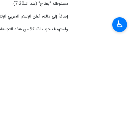
(بتوقيت بيروت والقدس الشريف).
♿︎
ويأتي ذلك بعدما كانت المقاومة قد استهدفت تجمعاً للجنود في شر
استهداف قاعدة "ميرون" للمرة الثالثة
(استهدفت وحدة المراقبة الجوية تحديداً
أما في إطار التحذير الذي وجّهه حزب 
الـ7:00 مساءً أيضاً.
وبهذا، يكون حزب الله قد جدّد استهداف "أييليت هشاحر" بالص
من منتصف الليل)، كما أعلن الإعلام الح
تجدد إطلاق الصواريخ نحو صفد