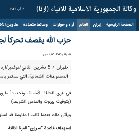
٧ آب ٢٠٢٦
الصفحة الرئيسية
إيران
العالم
آراء و حوارات
وسائط متعددة
عناوين الأخب
حزب الله يقصف تحركاً لجنو
٠٥‏/١١‏/٢٠٢٤، ٤:٥١ ص