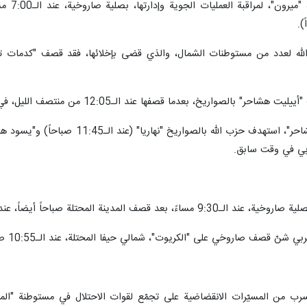
مبر/ارنا- تواصل المقاومة الإسلامية في لبنان شنّ العمليات ضدّ الاحتلال الإ
هدافها أيضاً، بالصليات الصاروخية والمسيّرات الانقضاضية.