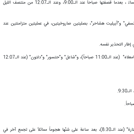
سرائيلي، ضمن معركة "أولي البأس"، مستهدفةً قواعده وجنوده عند الحدود وفي