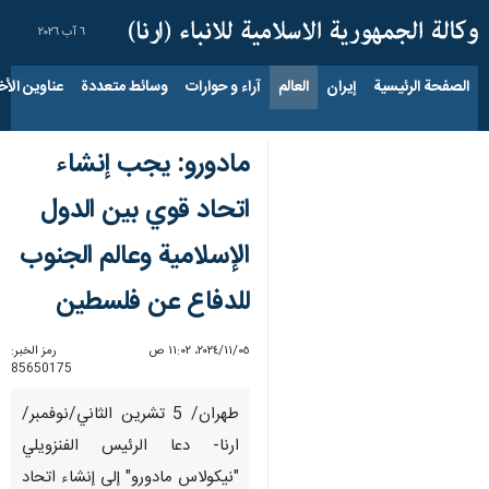
٦ آب ٢٠٢٦
الصفحة الرئيسية
إيران
العالم
آراء و حوارات
وسائط متعددة
عناوين الأخب
مادورو: يجب إنشاء
اتحاد قوي بين الدول
الإسلامية وعالم الجنوب
للدفاع عن فلسطين
٠٥‏/١١‏/٢٠٢٤، ١١:٠٢ ص
رمز الخبر:
85650175
طهران/ 5 تشرين الثاني/نوفمبر/
ارنا- دعا الرئيس الفنزويلي
"نيكولاس مادورو" إلى إنشاء اتحاد