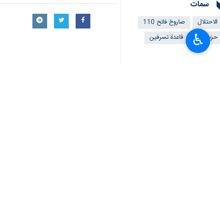
وأظهرت المشاهد إطلاق المجاهدين الصواري
وشملت أيضاً مشاهد نشرها مستوطنون إس
♿︎
بيروت والقدس الشريف).
وتضمّ القاعدة معسكرات للتدريب والتعليم
يُذكر أنّ الاحتلال الإسرائيلي أقرّ بو
وأكدت وسائل إعلام إسرائيلية تضرر طائرة "بوينغ 777" في مطا
الإعلام الحربي في حزب الله نشر أيضاً بطاقةً تعريفيةً عن صاروخ "فاتح 110"، الذي دخل الخدمة ا
الصلب.
مميّزات "فاتح 110":- القطر: 616 ملم.- الطول: 8.8 أمتار.- الوزن الكلي: 3450 كلغ.- وزن الرأس الحربي: 500 كلغ.- المدى: 300 كلم.