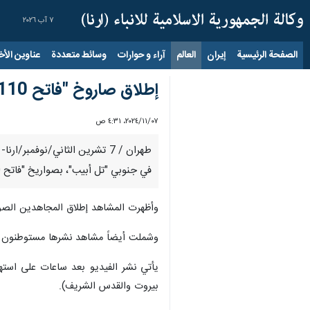
٧ آب ٢٠٢٦
الصفحة الرئيسية
إيران
العالم
آراء و حوارات
وسائط متعددة
عناوين الأخب
إطلاق صاروخ "فاتح 110": حزب الله يوثّق قصف قاعدة "تسرفين"
٠٧‏/١١‏/٢٠٢٤، ٤:٣١ ص