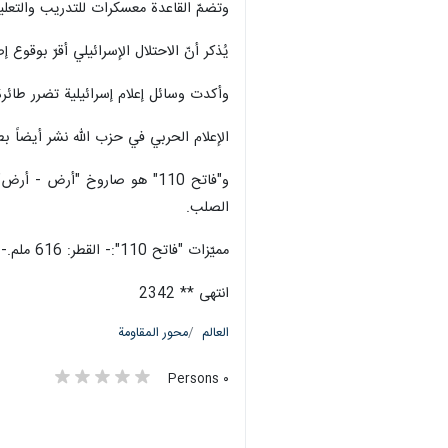
طهران / 7 تشرين الثاني/نوفمب
في جنوبي "تل أبيب"، بصواريخ "فاتح 110".