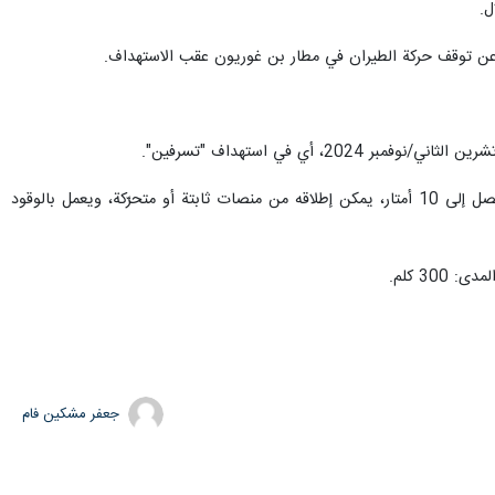
توثّق استهداف قاعدة "تسرفين"، التابعة لـ"جيش" الاحتلال الإسرائيلي، والواقعة