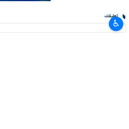
تعليقك
♿︎
أحدث الأخبار
إسلامي: دور الصحفيين في رواية الحقيقة بات أكثر أهمية من أي وقت مضى
٢٠٢٦-٠٨-٠٨ ١٧:٠٢