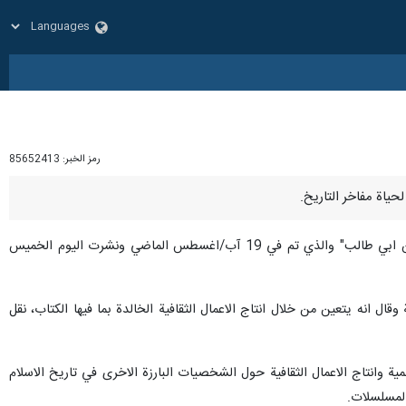
رمز الخبر:
85652413
جاء ذلك في كلمة لقائد الثورة اية الله السيد علي الخامنئي خلال استقباله القائمين على اقامة الملتقى الدولي "جعفر بن ابي طالب" والذي تم في 19 آب/اغسطس الماضي ونشرت اليوم الخميس
ل انه يتعين من خلال انتاج الاعمال الثقافية الخالدة بما فيها الكتاب، نقل
ة وانتاج الاعمال الثقافية حول الشخصيات البارزة الاخرى في تاريخ الاسلام
والمسلسلات.