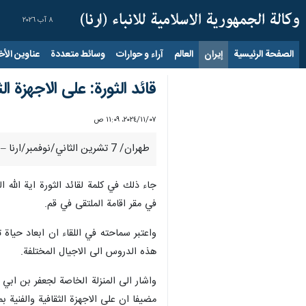
٨ آب ٢٠٢٦
الصفحة الرئيسية
إيران
العالم
آراء و حوارات
وسائط متعددة
عناوين الأخب
قائد الثورة: على الاجهزة ال
٠٧‏/١١‏/٢٠٢٤، ١١:٠٩ ص
طهران/ 7 تشرين الثاني/نوفمبر/ارنا – شدد قائد الثورة الاسلامية على ضرورة ان تقوم الاجهزة الثقافية والفنية بالترويج لحياة مفاخر التاريخ.
في مقر اقامة الملتقى في قم.
واعتبر سماحته في اللقاء ان ابعاد حياة 
هذه الدروس الى الاجيال المختلفة.
واشار الى المنزلة الخاصة لجعفر بن ابي
مضيفا ان على الاجهزة الثقافية والفنية بم