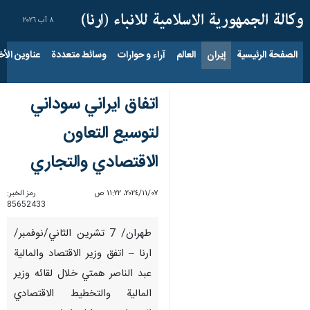
٨ آب ٢٠٢٦
الصفحة الرئيسية
إيران
العالم
آراء و حوارات
وسائط متعددة
عناوين الأخب
اتفاق ايراني سوداني
لتوسيع التعاون
الاقتصادي والتجاري
٠٧‏/١١‏/٢٠٢٤، ١١:٢٢ ص
رمز الخبر:
85652433
طهران/ 7 تشرين الثاني/نوفمبر/
ارنا – اتفق وزير الاقتصاد والمالية
عبد الناصر همتي خلال لقائه وزير
المالية والتخطيط الاقتصادي