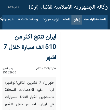
٨ آب ٢٠٢٦
الصفحة الرئيسية
إيران
العالم
آراء و حوارات
وسائط متعددة
عناوين الأخب
ايران تنتج اكثر من
510 الف سيارة خلال 7
اشهر
٠٧‏/١١‏/٢٠٢٤، ٢:١٨ م
رمز الخبر:
85652650
طهران/ 7 تشرين الثاني/نوفمبر/
ارنا – تفيد الاحصاءات المتعلقة
بالمنتجين الكبار الثلاثة للسيارات
في ايران، انه تم خلال الاشهر