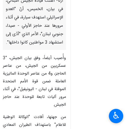
ارنا- أعلنت قيادة الجيش اللبناني،
في بيان، الخميس، أنّ "العدو
الإسرائيلي استهدف سيارة، في أثناء
مرورها عند حاجز الأولي - صيدا،
جنوبي لبنان"، الأمر الذي "أدّى إلى
استشهاد 3 مواطنين كانوا داخلها".
وأُصيب أيضاً، وفق بيان الجيش، "3
عسكريين من الجيش، من عناصر
الحاجز، و4 من عناصر الوحدة الماليزية
العاملة ضمن قوة الأمم المتحدة
الموقتة في لبنان - اليونيفيل"، في أثناء
مرور آليات تابعة للوحدة عند حاجز
الجيش.
♿︎
من جهتها، أفادت "الوكالة الوطنية
للاعلام" باستهداف الطيران المعادي