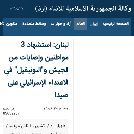
٧ آب ٢٠٢٦
الصفحة الرئيسية
إيران
العالم
آراء و حوارات
وسائط متعددة
عناوين الأخب
لبنان: استشهاد 3
مواطنين وإصابات من
الجيش و"اليونيفيل" في
الاعتداء الإسرائيلي على
صيدا
٠٧‏/١١‏/٢٠٢٤، ٩:٥٨ م
رمز الخبر:
85652907
طهران / 7 تشرين الثاني/نوفمبر/