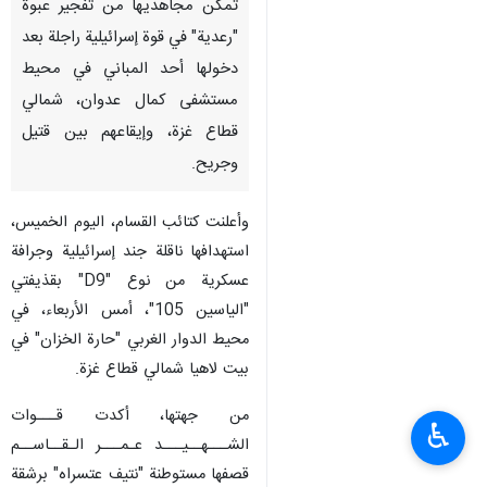
تمكن مجاهديها من تفجير عبوة
"رعدية" في قوة إسرائيلية راجلة بعد
دخولها أحد المباني في محيط
مستشفى كمال عدوان، شمالي
قطاع غزة، وإيقاعهم بين قتيل
وجريح.
وأعلنت كتائب القسام، اليوم الخميس،
استهدافها ناقلة جند إسرائيلية وجرافة
عسكرية من نوع "D9" بقذيفتي
"الياسين 105"، أمس الأربعاء، في
محيط الدوار الغربي "حارة الخزان" في
بيت لاهيا شمالي قطاع غزة.
من جهتها، أكدت قـــوات
♿︎
الشـــهــيـــد عـمـــر الـقــاســم
قصفها مستوطنة "نتيف عتسراه" برشقة