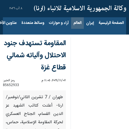
٨ آب ٢٠٢٦
الصفحة الرئيسية
إيران
العالم
آراء و حوارات
وسائط متعددة
عناوين الأخب
المقاومة تستهدف جنود
الاحتلال وآلياته شمالي
قطاع غزة
٠٧‏/١١‏/٢٠٢٤، ١١:٠٥ م
رمز الخبر:
85652933
طهران / 7 تشرين الثاني/نوفمبر/
ارنا- أعلنت كتائب الشهيد عز
الدين القسام، الجناح العسكري
لحركة المقاومة الإسلامية، حماس،