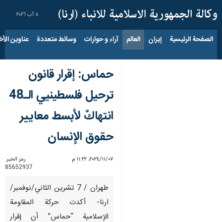
٨ آب ٢٠٢٦
الصفحة الرئيسية
إيران
العالم
آراء و حوارات
وسائط متعددة
عناوين الأخب
حماس: إقرار قانون
ترحيل فلسطينيي الـ48
انتهاكٌ لأبسط معايير
حقوق الإنسان
٠٧‏/١١‏/٢٠٢٤، ١١:٢٢ م
رمز الخبر:
85652937
طهران / 7 تشرين الثاني/نوفمبر/
ارنا- أكدت حركة المقاومة
الإسلامية “حماس” أن إقرار