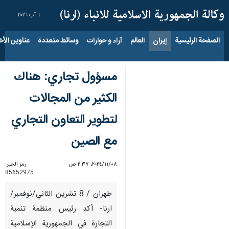
٦ آب ٢٠٢٦
الصفحة الرئيسية
إيران
العالم
آراء و حوارات
وسائط متعددة
عناوين الأخب
مسؤول تجاري: هناك
الكثير من المجالات
لتطوير التعاون التجاري
مع الصين
٠٨‏/١١‏/٢٠٢٤، ٢:٣٧ ص
رمز الخبر:
85652975
طهران / 8 تشرين الثاني/نوفمبر/
ارنا- أكد رئيس منظمة تنمية
التجارة في الجمهورية الإسلامية