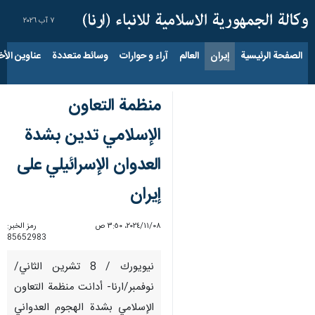
٧ آب ٢٠٢٦
الصفحة الرئيسية
إيران
العالم
آراء و حوارات
وسائط متعددة
عناوين الأخب
منظمة التعاون
الإسلامي تدين بشدة
العدوان الإسرائيلي على
إيران
٠٨‏/١١‏/٢٠٢٤، ٣:٥٠ ص
رمز الخبر:
85652983
نيويورك / 8 تشرين الثاني/
نوفمبر/ارنا- أدانت منظمة التعاون
الإسلامي بشدة الهجوم العدواني