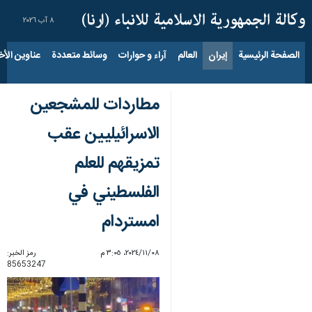
٨ آب ٢٠٢٦
الصفحة الرئيسية
إيران
العالم
آراء و حوارات
وسائط متعددة
عناوين الأخب
مطاردات للمشجعين
الاسرائيليين عقب
تمزيقهم للعلم
الفلسطيني في
امستردام
٠٨‏/١١‏/٢٠٢٤، ٣:٠٥ م
رمز الخبر:
85653247