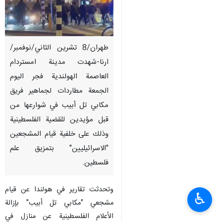
طهران/8 تشرين الثاني/نوفمبر/
ارنا-شهدت مدينة امستردام
العاصمة الهولندية فجر اليوم
الجمعة مطاردات لجماهير فريق
مكابي تل أبيب في شوارعها من
قبل مؤيدين للقضية الفلسطينية
وذلك على خلفية قيام المشجعین
"الاسرائیلیین" بتمزيق علم
فلسطين.
وتحدثت تقارير في هولندا عن قيام
♿︎
مشجعي "مكابي تل أبيب" بإزالة
الأعلام الفلسطينية عن منازل في