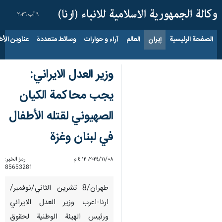
٩ آب ٢٠٢٦
الصفحة الرئيسية
إيران
العالم
آراء و حوارات
وسائط متعددة
عناوين الأخب
وزير العدل الايراني:
يجب محاكمة الكيان
الصهيوني لقتله الأطفال
في لبنان وغزة
٠٨‏/١١‏/٢٠٢٤، ٤:١٢ م
رمز الخبر:
85653281
طهران/8 تشرين الثاني/نوفمبر/
ارنا-اعرب وزير العدل الايراني
ورئيس الهيئة الوطنية لحقوق