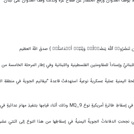
إلا بوقف العدوان ورفع الحصار عن قطاع غزة وكذلك وقف العدوان على لبنان.
إِن تَنصُرُوا۟ ٱللَّهَ یَنصُرۡكُمۡ وَیُثَبِّتۡ أَقۡدَامَكُمۡ } صدقَ اللهُ العظيم
اللبنانيِّ وإسناداً للمقاومتين الفلسطينية واللبنانية وفي إطار المرحلة الخامسة من
ِها بتنفيذِ مهامَ عدائيةٍ في أجواءِ محافظةِ الجوفِ فجرَ اليومِ الجمعة.
تي نجحتِ الدفاعاتُ الجويةُ اليمنيةُ في إسقاطِها من هذا النوع إلى اثنتي عشرةَ ط