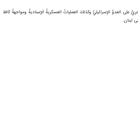
ريِّ على العدوِّ الإسرائيليِّ وكذلكَ العملياتُ العسكريةُ الإسناديةُ ومواجهةُ كافةِ
ى لبنان.