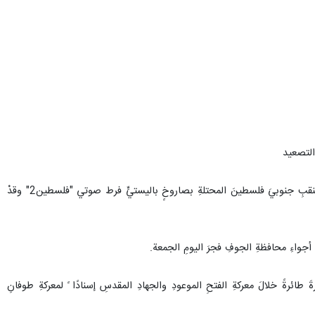
 التصعيد
نفذتِ القوةُ الصاروخيةُ في القواتِ المسلحةِ اليمنيةِ عمليةً عسكريةً نوعيةً استهدفتْ قاعدةَ "نيفاتيم الجويةَ في منطقةِ النقبِ جنوبيَ فلسطينَ المحتلةِ بصاروخٍ باليستيٍّ فرط صوتي "فلسطين2" وقدْ
ائرةً خلالَ معركةِ الفتحِ الموعودِ والجهادِ المقدسِ إسنادًا ً لمعركةِ طوفانِ