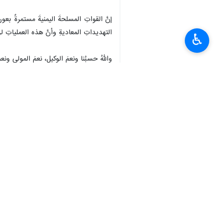
إنَّ القواتِ المسلحةَ اليمنيةَ مستمرةٌ بعون
التهديداتِ المعاديةِ وأنَّ هذه العملياتِ 
♿︎
واللهُ حسبُنا ونعمَ الوكيل، نعمَ المولى ونعم
عاشَ اليمنُ حراً عزيزاً مستقلاً
والنصرُ لليمنِ ولكلِّ أحرارِ الأمة
صنعاء 6 من جمادَى الأولى 1446 للهجرة
الموافق للـ 8 نوفمبر 2024م
صادرٌ عنِ القواتِ المسلحةِ اليمنية
المصدر :وكالة الانباء اليمنية (سبأ)