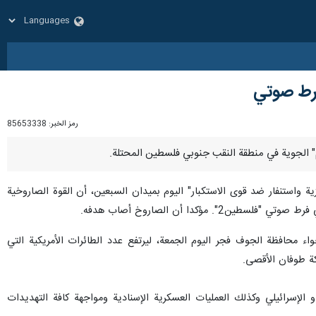
فرط صوتي
رمز الخبر:
85653338
واستنفار ضد قوى الاستكبار" اليوم بميدان السبعين، أن القوة الصاروخية
دا أن الصاروخ أصاب هدفه.
ع MQ_9 أثناء قيامها بتنفيذ مهام عدائية في أجواء محافظة الجوف فجر اليوم الجمعة، ليرتفع عدد الطائرات الأمريكية التي
الإسرائيلي وكذلك العمليات العسكرية الإسنادية ومواجهة كافة التهديدات