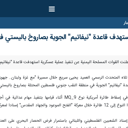
ار
تستهدف قاعدة "نيفاتيم" الجوية بصاروخ باليستي 
اه المتحدث الرسمي العميد يحيى سريع خلال مسيرة "مع غزة ولبنان.. جهوزية 
يم" الجويةَ في منطقة النقب جنوبي فلسطين المحتلة بصاروخ باليستي فرط صوتي "فلسطين2". مؤك
وأشار إلى أن الدفاعات الجوية نجحت في إسقاط طائرة أمريكية نو
 إسنادا لمعركة طوفان الأقصى.
ناد الشعبين الفلسطيني واللبناني باستمرار فرض الحصار البحري على العدو 