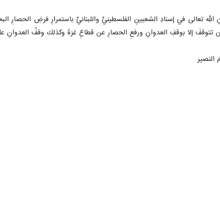
ِ اللهِ تعالى في إسنادِ الشعبينِ الفلسطينيِّ واللبنانيِّ باستمرارِ فرضِ الحصارِ البح
لن تتوقفَ إلا بوقفِ العدوانِ ورفعِ الحصارِ عن قطاعِ غزةَ وكذلك وقفُ العدوانِ عل
َ النصير