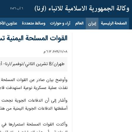
٦ آب ٢٠٢٦
الصفحة الرئيسية
إيران
العالم
آراء و حوارات
وسائط متعددة
عناوين الأخب
القوات المسلحة اليمنية 
٠٨‏/١١‏/٢٠٢٤، ٦:١٢ م
طهران/8 تشرين الثاني/نوفمبر/ارنا- أعلنت القوات المسلحة اليمنية عن تنفيذ عملية عسكرية استهدفت قاعدة "نيفاتيم" الجوية في منطقة النقب جنوبي فلسطين المحتلة.
وأوضح بيان صادر عن القوات المسلحة تل
نفذت عملية عسكرية نوعية استهدفت قاعدة "نيفات
أسقطتها الدفاعات الجوية اليمنية من هذا النوع إلى 12 طائرة خلال معركة "الفتح الموعود والجهاد المقدس"
وأكدت القوات المسلحة استمرارها في إس