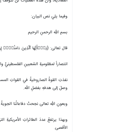
المعادية، وأن هذه العمليات لن تتوقف 
وفيما يلي نص البيان:
بسمِ اللهِ الرحمنِ الرحيم
قال تعالى: {یَـٰۤأَیُّهَا ٱلَّذِینَ ءَامَنُوۤا۟ 
انتصاراً لمظلوميةِ الشعبينِ الفلسطينيِّ و
وصلَ إلى هدفهِ بفضلِ الله.
وبعونِ اللهِ تعالى نجحتْ دفاعاتُنا الجويةُ في إسقاطِ طائرةٍ أمريكيةٍ نوع MQ_9 وذلك أثناءَ قيام
وبهذا يرتفعُ عددَ الطائراتِ الأمريكيةِ ال
الأقصى.