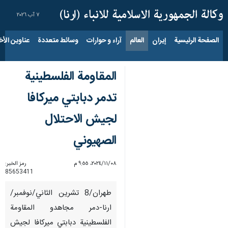
٧ آب ٢٠٢٦
الصفحة الرئيسية
إيران
العالم
آراء و حوارات
وسائط متعددة
عناوين الأخب
المقاومة الفلسطينية
تدمر دبابتي ميركافا
لجيش الاحتلال
الصهيوني
٠٨‏/١١‏/٢٠٢٤، ٩:٥٥ م
رمز الخبر:
85653411
طهران/8 تشرين الثاني/نوفمبر/
ارنا-دمر مجاهدو المقاومة
الفلسطينية دبابتي ميركافا لجيش