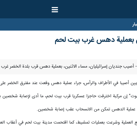
ار
ن بعملية دهس غرب بيت لحم