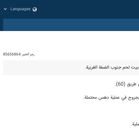
رمز الخبر:
85656864