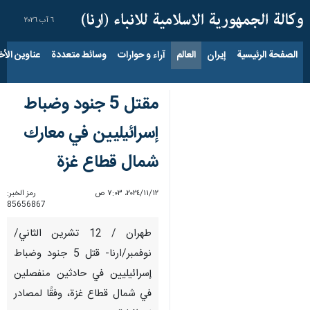
٦ آب ٢٠٢٦
الصفحة الرئيسية
إيران
العالم
آراء و حوارات
وسائط متعددة
عناوين الأخب
مقتل 5 جنود وضباط
إسرائيليين في معارك
شمال قطاع غزة
١٢‏/١١‏/٢٠٢٤، ٧:٠٣ ص
رمز الخبر:
85656867
طهران / 12 تشرين الثاني/
نوفمبر/ارنا- قتل 5 جنود وضباط
إسرائيليين في حادثين منفصلين
في شمال قطاع غزة، وفقًا لمصادر