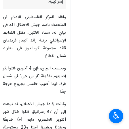
إسرائيلية.
وافاد المركز الفلسطيني للاعلام ان
المتحدث باسم جيش الاحتلال اكد في
بيانٍ له، مساء الاثنين، مقتل الضابط
الإسرائيلي برتبة رائد أتيمار فريدمان
قائد مجموعة كوماندوز في معارك
شمال القطاع.
وبحسب البيان، فإن 4 آخرين قتلوا إثر
إصابتهم بقذيفة “آر بي جي” في شمال
غزة، فيما أصيب خامس بجروح حرجة
جدًا.
وكانت إذاعة جيش الاحتلال، قد نوهت
إلى أن 87 إسرائيليًا قتلوا خلال شهر
♿︎
أكتوبر المنصرم؛ منهم 64 ضابطًا
وجنديًا وعنصرًا أمنيًا و23 مستوطنًا،