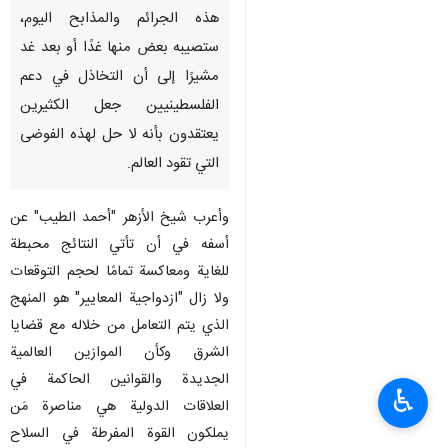
هذه الجرائم والمذابح اليوم،
ستصيبه بعض منها غدًا أو بعد غد
مشيرًا إلى أن التخاذل في دعم
الفلسطينيين جعل الكثيرين
يعتقدون بأنه لا حل لهذه الفوضى
التي تقود العالم.
وأعرب شيخ الأزهر "أحمد الطيب" عن
أسفه في أن تأتي النتائج محبطة
للغاية ومعاكسة تمامًا لحجم التوقعات
ولا زال "ازدواجية المعايير" هو المنهج
الذي يتم التعامل من خلاله مع قضايا
الشرق وكأن الموازين العالمية
الجديدة والقوانين الحاكمة في
♿︎
العلاقات الدولية هي مناصرة مَن
يملكون القوة المفرطة في السلاح