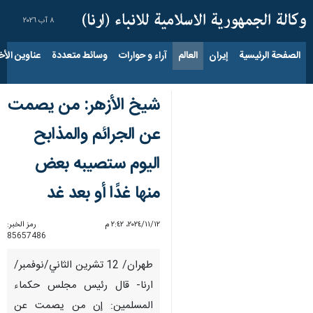
٨ آب ٢٠٢٦
الصفحة الرئيسية
إيران
العالم
آراء و حوارات
وسائط متعددة
عناوين الأخب
شيخ الأزهر: من يصمت
عن الجرائم والمذابح
الیوم ستصيبه بعض
منها غدًا أو بعد غد
١٢‏/١١‏/٢٠٢٤، ٢:٤٢ م
رمز الخبر:
85657486
طهران/ 12 تشرين الثاني/نوفمبر/
ارنا- قال رئيس مجلس حكماء
المسلمين: إن من يصمت عن