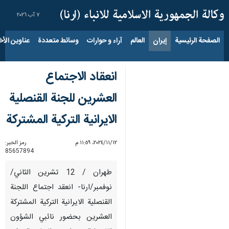
٧ آب ٢٠٢٦
الصفحة الرئيسية
إيران
العالم
آراء و حوارات
وسائط متعددة
عناوين الأخب
انعقاد الاجتماع
العشرين للجنة القنصلية
الايرانية التركية المشتركة
١٢‏/١١‏/٢٠٢٤، ١١:٥٩ م
رمز الخبر:
85657894
طهران / 12 تشرين الثاني/
نوفمبر/ارنا- انعقد اجتماع اللجنة
القنصلية الايرانية التركية المشتركة
العشرين بحضور نائبي الشؤون