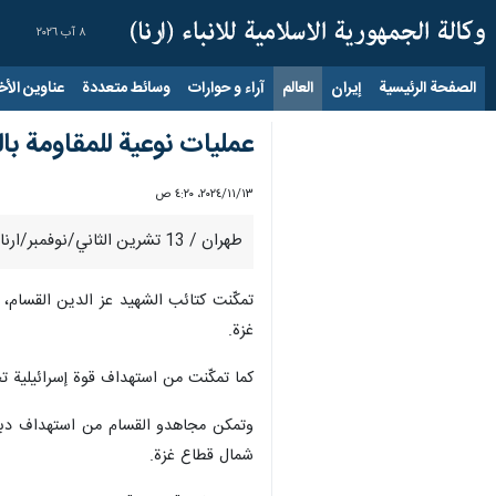
٨ آب ٢٠٢٦
الصفحة الرئيسية
إيران
العالم
آراء و حوارات
وسائط متعددة
عناوين الأخب
عمليات نوعية للمقاومة با
١٣‏/١١‏/٢٠٢٤، ٤:٢٠ ص