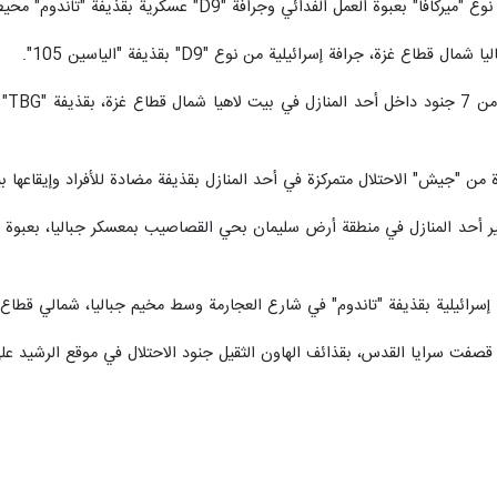
 في عملية مركبة، من قنص جندي إسرائيلي واستهداف قوة راجلة بقذيفتين مضاد