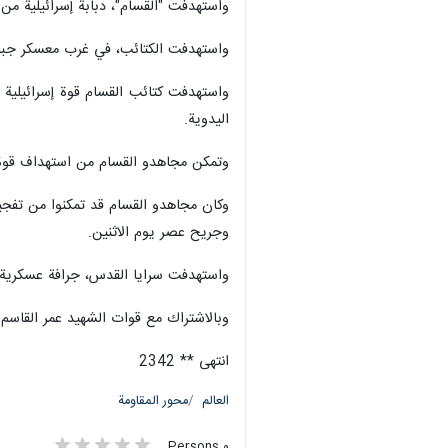
طهران / 13 تشرين الثاني/نوفمبر/ارنا- أعلنت "سرايا القدس"، مساء الثلاثاء، قصف مجاهديها مستوطنات غلاف غزة برشقة صاروخية في "تاسعة البهاء".
تمكّنت كتائب الشهيد عز الدين القسام،
غزة.