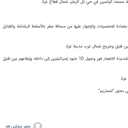
تين للأفراد وإيقاع أفرادها بين قتيل وجريح في مدينة جباليا، شمال قطاع