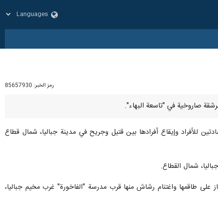
رمز الخبر:
85657930