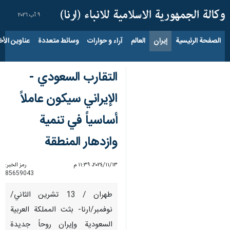
٩ آب ٢٠٢٦
الصفحة الرئيسية
إيران
العالم
آراء و حوارات
وسائط متعددة
عناوين الأخب
التقارب السعودي -
الإيراني سيكون عاملاً
أساسياً في تنمية
وازدهار المنطقة
١٣‏/١١‏/٢٠٢٤، ١١:٣٩ م
رمز الخبر:
85659043
طهران / 13 تشرين الثاني/
نوفمبر/ارنا- بثت المملكة العربية
السعودية وإيران روحاً جديدة