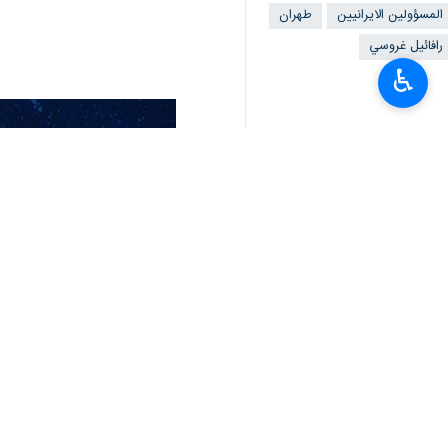
المسؤولين الايرانيين
طهران
رافائيل غروسي
♿︎
تعليقك