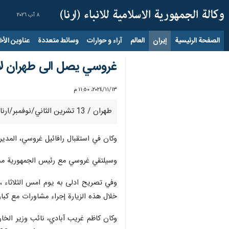
٨ آب ٢٠٢٦
الصفحة الرئيسية
إيران
العالم
آراء و حوارات
وسائط متعددة
عناوين الأخب
غروسي يصل الى طهران لاج
١٣‏/١١‏/٢٠٢٤، ١١:٥٠ م
طهران / 13 تشرين الثاني/نوفمبر/ارنا- وصل مدير الوكالة الدولية للطاقة الذرية "رافائيل غروسي" الى العاصمة الايرانية طهران مساء اليوم الاربعاء لاجراء محادثات مع المسؤولين الايرانيين.
وكان في استقبال رافائيل غروسي، المدير ا
وسيلتقي غروسي مع رئيس الجمهورية مسع
وفي تصريح ادلى به يوم امس الثلاثاء ، 
خلال هذه الزيارة إجراء مشاورات مع كبا
وكان كاظم غريب آبادي، نائب وزير الخارج