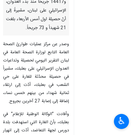
و14417 جريحاً منذ بدء العدوان،
الإسرائيلي على لبنان، مشيرةً إلى
أنّ حصيلة اول أمس الأربعاء بلغت
21 شهيداً و 73 جريحاً.
وصدر عن مركز عمليات طوارئ الصحة
العامة التابع لوزارة الصحة العامة في
لبنان التقرير اليومي لحصيلة وتداعيات
العدوان الإسرائيلي على بعلبك، مشيراً
في حصيلة محدّثة للغارة على حي
الشعب في بعلبك، أدّت إلى ارتقاء
ثمانية شهداء من بينهم خمس نساء،
إضافة إلى إصابة 27 آخرين بجروح.
وأفادت "الوكالة الوطنية للإعلام" في
♿︎
بعلبك، بأنّ الغارة التي استهدفت بلدة
دورس لجهة التعاضد، أدّت إلى انهيار