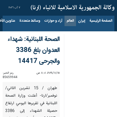
٧ آب ٢٠٢٦
الصفحة الرئيسية
إيران
العالم
آراء و حوارات
وسائط متعددة
عناوين الأخب
الصحة اللبنانية: شهداء
العدوان بلغ 3386
والجرحى 14417
١٥‏/١١‏/٢٠٢٤، ٨:٠١ ص
رمز الخبر:
85659944
طهران / 15 تشرين الثاني/
نوفمبر/ارنا- أعلنت وزارة الصحة
اللبنانية في تقريرها اليومي ارتفاع
حصيلة الشهداء إلى 3386