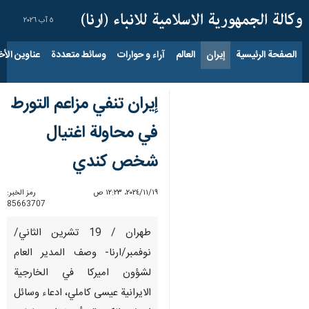
٥ آب ٢٠٢٦
الصفحة الرئيسية
إيران
العالم
آراء و حوارات
وسائط متعددة
عناوين الأخب
إيران تنفي مزاعم التورط
في محاولة اغتيال
شخص كندي
١٩‏/١١‏/٢٠٢٤، ١٢:٢٣ ص
رمز الخبر:
85663707
طهران / 19 تشرين الثاني/
نوفمبر/ارنا- وصف المدير العام
لشؤون اميركا في الخارجية
الايرانية عيسى كاملي، ادعاء وسائل