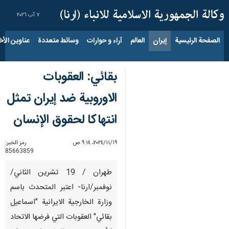
٧ آب ٢٠٢٦
الصفحة الرئيسية
إيران
العالم
آراء و حوارات
وسائط متعددة
عناوين الأخب
بقائي: العقوبات
الاوروبية ضد إيران تمثل
انتهاكا لحقوق الإنسان
١٩‏/١١‏/٢٠٢٤، ٩:١٤ ص
رمز الخبر:
85663859
طهران / 19 تشرين الثاني/
نوفمبر/ارنا- اعتبر المتحدث باسم
وزارة الخارجية الايرانية "اسماعيل
بقائي" العقوبات التي فرضها الاتحاد