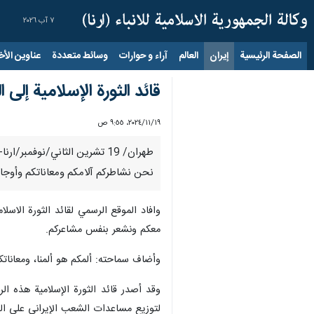
٧ آب ٢٠٢٦
الصفحة الرئيسية
إيران
العالم
آراء و حوارات
وسائط متعددة
عناوين الأخب
قائد الثورة الإسلامیة إل
١٩‏/١١‏/٢٠٢٤، ٩:٥٥ ص
طهران/ 19 تشرين الثاني/نوفم
نحن نشاطركم آلامكم ومعاناتكم وأوجا
وافاد الموقع الرسمي لقائد الثورة الاس
معكم ونشعر بنفس مشاعركم.
وأضاف سماحته: ألمكم هو ألمنا، ومعاناتك
وقد أصدر قائد الثورة الإسلامية هذه ا
لتوزيع مساعدات الشعب الإيراني على الش