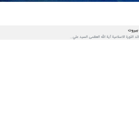
 بيروت
؛
در على تمريغ انف العدو بالتراب