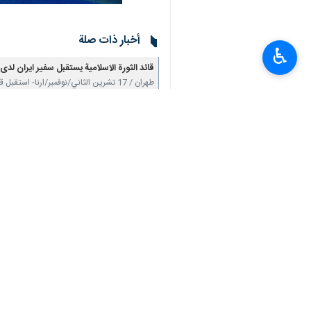
أخبار ذات صلة
♿︎
قائد الثورة الاسلامية يستقبل سفير ايران لدى
طهران / 17 تشرين الثاني/نوفمبر/ارنا- استقبل قائد الثورة الاسلامية آية الله العظمى السيد علي…
ردا على رسالة الأمين العام لحركة الجهاد الإسلامي
قائد الثورة الإسلامية: أي جزء من المقاومة قا
طهران/11اب/أغسطس/إرنا- اكد قائد الثورة الاسلامية آية الله العظمى السيد "علي الخامنئي" ردًا…
تعليقك