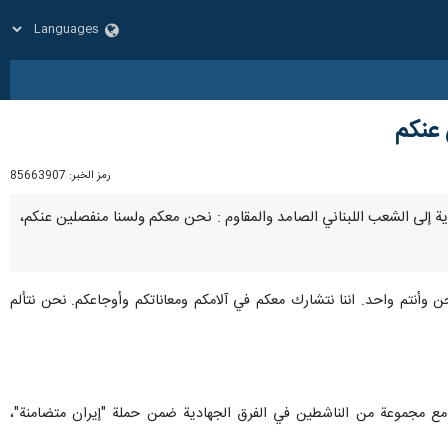
 عنكم
رمز الخبر:
85663907
لة شفوية إلى الشعب اللبناني الصامد والمقاوم : نحن معكم ولسنا منفصلين عنكم،
 وأنتم واحد. اننا نتشارك معكم في آلامكم ومعاناتكم وأوجاعكم. نحن نتألم
ن مع مجموعة من الناشطين في الفرق الجهادية ضمن حملة "إيران متضامنة"،