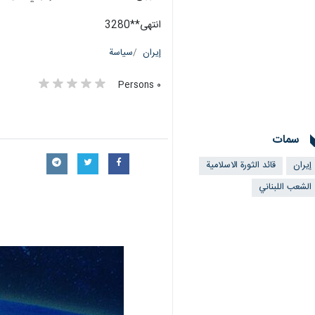
انتهی**3280
إيران
سياسة
٠ Persons
سمات
إيران
قائد الثورة الاسلامية
الشعب اللبناني