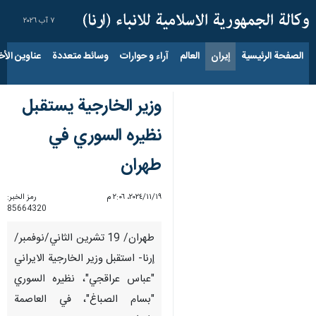
٧ آب ٢٠٢٦
الصفحة الرئيسية
إيران
العالم
آراء و حوارات
وسائط متعددة
عناوين الأخب
وزير الخارجية یستقبل
نظيره السوري في
طهران
١٩‏/١١‏/٢٠٢٤، ٢:٠٦ م
رمز الخبر:
85664320
طهران/ 19 تشرين الثاني/نوفمبر/
إرنا- استقبل وزير الخارجية الايراني
"عباس عراقجي"، نظيره السوري
"بسام الصباغ"، في العاصمة