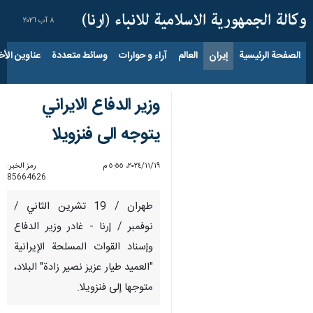
٨ آب ٢٠٢٦
الصفحة الرئيسية
إيران
العالم
آراء و حوارات
وسائط متعددة
عناوين الأخب
وزير الدفاع الايراني
يتوجه الى فنزويلا
١٩‏/١١‏/٢٠٢٤، ٥:٥٥ م
رمز الخبر:
85664626
طهران / 19 تشرين الثاني /
نوفمبر / إرنا - غادر وزير الدفاع
وإسناد القوات المسلحة الإيرانية
"العميد طيار عزيز نصير زادة" البلاد،
متوجها إلى فنزويلا.