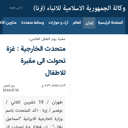
٦ آب ٢٠٢٦
الصفحة الرئيسية
إيران
العالم
آراء و حوارات
وسائط متعددة
عناوين الأخب
عشية يوم الطفل العالمي؛
متحدث الخارجية : غزة
تحولت الى مقبرة
للاطفال
١٩‏/١١‏/٢٠٢٤، ٧:٣٦ م
رمز الخبر:
85664730
طهران / 19 تشرين الثاني /
نوفمبر / إرنا - اكد المتحدث باسم
وزارة الخارجية الايرانية "اسماعيل
بقائي" : ان قطاع غزة تحولت اثر