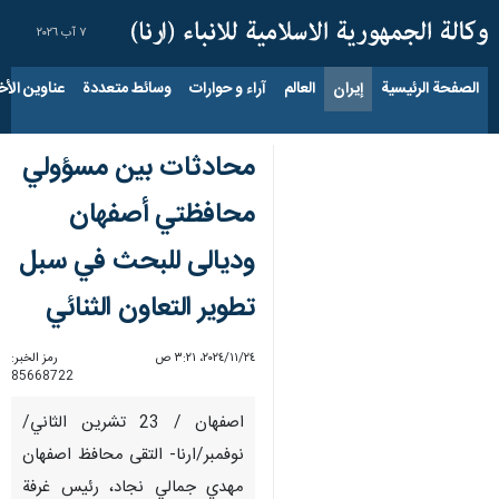
٧ آب ٢٠٢٦
الصفحة الرئيسية
إيران
العالم
آراء و حوارات
وسائط متعددة
عناوين الأخب
محادثات بين مسؤولي
محافظتي أصفهان
وديالى للبحث في سبل
تطوير التعاون الثنائي
٢٤‏/١١‏/٢٠٢٤، ٣:٢١ ص
رمز الخبر:
85668722
اصفهان / 23 تشرين الثاني/
نوفمبر/ارنا- التقى محافظ اصفهان
مهدي جمالي نجاد، رئيس غرفة