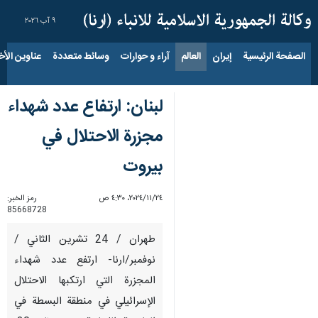
٩ آب ٢٠٢٦
الصفحة الرئيسية
إيران
العالم
آراء و حوارات
وسائط متعددة
عناوين الأخب
لبنان: ارتفاع عدد شهداء
مجزرة الاحتلال في
بيروت
٢٤‏/١١‏/٢٠٢٤، ٤:٣٠ ص
رمز الخبر:
85668728
طهران / 24 تشرين الثاني /
نوفمبر/ارنا- ارتفع عدد شهداء
المجزرة التي ارتكبها الاحتلال
الإسرائيلي في منطقة البسطة في