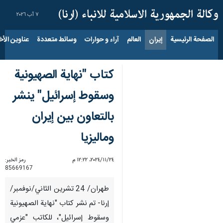
٧ آب ٢٠٢٦
الصفحة الرئيسية
إيران
العالم
آراء و حوارات
وسائط متعددة
عناوين الأخب
كتاب "نهاية الصهيونية
وسقوط إسرائيل" ينشر
بالتعاون بين إيران
وماليزيا
٢٤‏/١١‏/٢٠٢٤، ١٢:٢٢ م
رمز الخبر:
85669167
طهران/ 24 تشرين الثاني/نوفمبر/
إرنا- تم نشر كتاب "نهاية الصهيونية
وسقوط إسرائيل"، للكاتب "عزمي