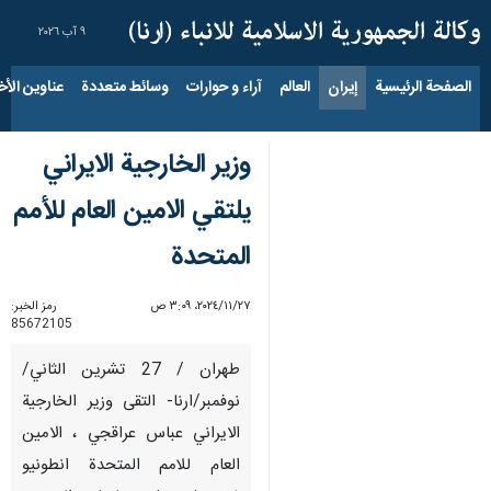
٩ آب ٢٠٢٦
الصفحة الرئيسية
إيران
العالم
آراء و حوارات
وسائط متعددة
عناوين الأخب
وزير الخارجية الايراني
يلتقي الامين العام للأمم
المتحدة
٢٧‏/١١‏/٢٠٢٤، ٣:٠٩ ص
رمز الخبر:
85672105
طهران / 27 تشرين الثاني/
نوفمبر/ارنا- التقى وزير الخارجية
الايراني عباس عراقجي ، الامين
العام للامم المتحدة انطونيو