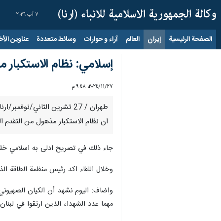
٧ آب ٢٠٢٦
الصفحة الرئيسية
إيران
العالم
آراء و حوارات
وسائط متعددة
عناوين الأخب
إسلامي: نظام الاستكبار م
٢٧‏/١١‏/٢٠٢٤، ٩:٤٨ م
طهران / 27 تشرين الثاني/نو
ان نظام الاستكبار مذهول من التقدم الك
جاء ذلك في تصريح ادلى به اسلامي خلال 
وخلال اللقاء اكد رئيس منظمة الطاقة الذر
واضاف: اليوم نشهد أن الكيان الصهيوني
مهما عدد الشهداء الذين ارتقوا في لبنا