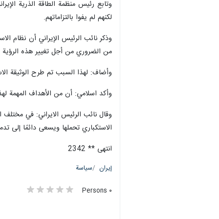
لكنهم لم يفوا بالتزاماتهم.
وذكر نائب الرئيس الإيراني أن نظام الاست
من الضروري من أجل تغيير هذه الرؤية ا
وأضاف: لهذا السبب تم طرح الوثيقة الاس
وأكد اسلامي: أن من الأهداف المهمة لهذه الوثيقة تحقيق 20 ألف ميغاواط من الطاقة النووية، وتم فيها تحديد آلية تحقيق هذا الهدف
وقال نائب الرئيس الايراني: في مختلف ال
الاستكباري تحملها ويسعى دائمًا إلى تدمي
انتهى ** 2342
إيران
سياسة
٠ Persons