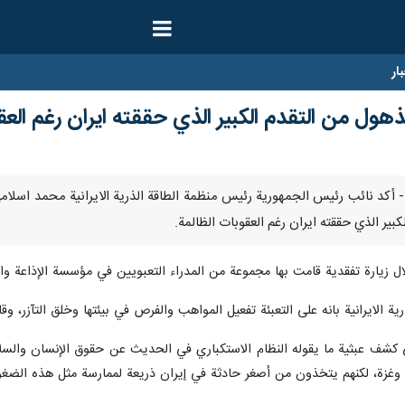
ار
ذهول من التقدم الكبير الذي حققته ايران رغم العق
فمبر/ارنا- أكد نائب رئيس الجمهورية رئيس منظمة الطاقة الذرية الايرانية محمد اس
بير الذي حققته ايران رغم العقوبات الظالمة.
زيارة تفقدية قامت بها مجموعة من المدراء التعبويين في مؤسسة الإذاعة والتل
ية الايرانية بانه على التعبئة تفعيل المواهب والفرص في بيئتها وخلق التآزر، وق
 كشف عبثية ما يقوله النظام الاستكباري في الحديث عن حقوق الإنسان والسلا
ن وغزة، لكنهم يتخذون من أصغر حادثة في إيران ذريعة لممارسة مثل هذه الضغ