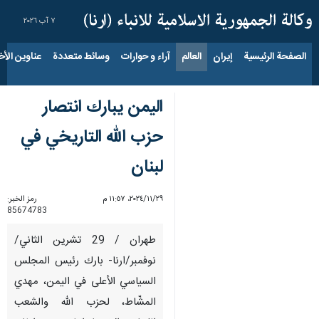
٧ آب ٢٠٢٦
الصفحة الرئيسية
إيران
العالم
آراء و حوارات
وسائط متعددة
عناوين الأخب
اليمن يبارك انتصار
حزب الله التاريخي في
لبنان
٢٩‏/١١‏/٢٠٢٤، ١١:٥٧ م
رمز الخبر:
85674783
طهران / 29 تشرين الثاني/
نوفمبر/ارنا- بارك رئيس المجلس
السياسي الأعلى في اليمن، مهدي
المشّاط، لحزب الله والشعب