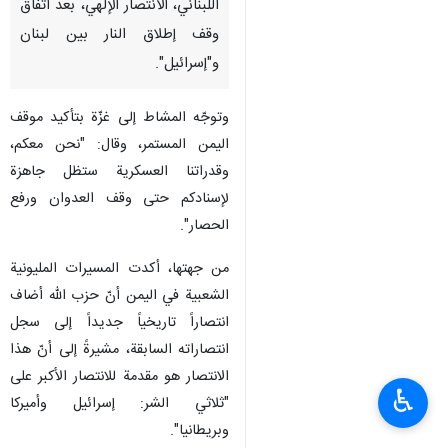
اللبناني، الانتصار الإلهي، بعد اتفاق
وقف إطلاق النار بين لبنان
و"إسرائيل".
وتوجّه المشاط إلى غزّة بتأكيد موقف
اليمن المستمر، وقال: "نحن معكم،
وقدراتنا العسكرية ستظل جاهزة
لإسنادكم حتى وقف العدوان ورفع
الحصار".
من جهتها، أكدت المسيرات المليونية
الشعبية في اليمن أنّ حزب الله أضاف
انتصاراً تاريخياً جديداً إلى سجل
انتصاراته السابقة، مشيرةً إلى أنّ هذا
الانتصار هو مقدمة للانتصار الأكبر على
♿︎
"ثلاثي الشر: إسرائيل وأميركا
وبريطانيا".