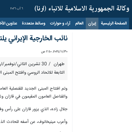
٦ آب ٢٠٢٦
الصفحة الرئيسية
إيران
العالم
آراء و حوارات
وسائط متعددة
عناوين الأخب
نائب الخارجية الإيراني 
٣٠‏/١١‏/٢٠٢٤، ٢:٤٠ ص
طهران / 30 تشرين الثاني/ن
التابعة للاتحاد الروسي وافتتح المبنى ال
وتم افتتاح المبنى الجديد للقنصلية العام
والقناصل العامون المقيمون في قازان و
جلال زاده، الذي يزور قازان على رأس وف
وأعرب مينيخانوف، عن أسفه للحادث الذي و