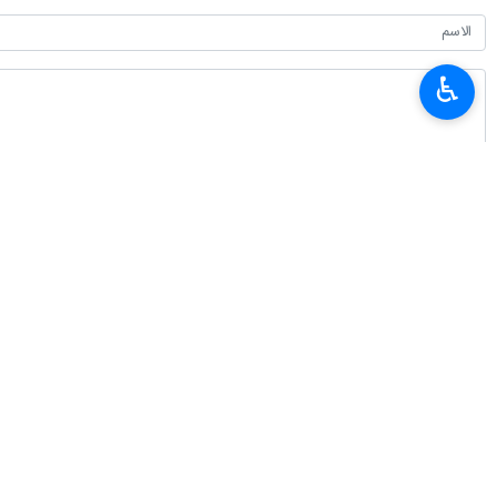
♿︎
أحدث الأخبار
حركة العبور في منفذ مهران الحدودي سجلت رقما قياسيا عالميا
٢٠٢٦-٠٨-٠٦ ٠٤:١٩
وزير العلوم الايراني ورئيس بيت الحكمة العراقي يؤكدان على تطوير التعاون الع
٢٠٢٦-٠٨-٠٦ ٠٤:٠١