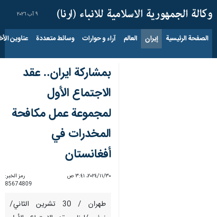
٩ آب ٢٠٢٦
الصفحة الرئيسية
إيران
العالم
آراء و حوارات
وسائط متعددة
عناوين الأخب
بمشاركة ايران.. عقد
الاجتماع الأول
لمجموعة عمل مكافحة
المخدرات في
أفغانستان
٣٠‏/١١‏/٢٠٢٤، ٣:٤١ ص
رمز الخبر:
85674809
طهران / 30 تشرين الثاني/