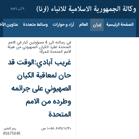
٩ آب ٢٠٢٦
الصفحة الرئيسية
إيران
العالم
آراء و حوارات
وسائط متعددة
عناوين الأخب
في رسالته الى 4 مسؤولين كبار في الامم
المتحدة لطرد الكيان الصهيوني من هيئة
الامم المتحدة للمرأة؛
غريب آبادي:الوقت قد
حان لمعاقبة الكيان
الصهيوني على جرائمه
وطرده من الامم
المتحدة
٣٠‏/١١‏/٢٠٢٤، ١٠:٥٥ ص
رمز الخبر:
85675045