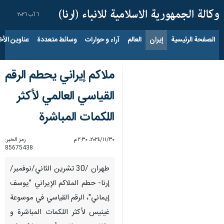
٦ آب ٢٠٢٦
الصفحة الرئيسية
إيران
العالم
آراء و حوارات
وسائط متعددة
عناوين الأخب
ملاكم إيراني يحطم الرقم
القياسي العالمي لأكثر
اللكمات المباشرة
٣٠‏/١١‏/٢٠٢٤، ٢:٣٠ م
رمز الخبر:
85675438