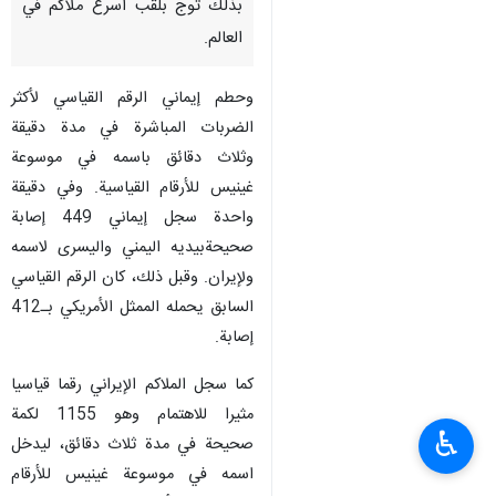
طهران /30 تشرين الثاني/نوفمبر/
إرنا- حطم الملاكم الإيراني "يوسف
إيماني"، الرقم القياسي في موسوعة
غينيس لأكثر اللكمات المباشرة و
بذلك توج بلقب أسرع ملاكم في
العالم.
وحطم إيماني الرقم القياسي لأكثر
الضربات المباشرة في مدة دقيقة
وثلاث دقائق باسمه في موسوعة
غينيس للأرقام القياسية. وفي دقيقة
واحدة سجل إيماني 449 إصابة
صحيحةبيديه اليمني واليسرى لاسمه
♿︎
ولإيران. وقبل ذلك، كان الرقم القياسي
السابق يحمله الممثل الأمريكي بـ412