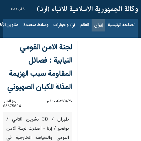
٩ آب ٢٠٢٦
الصفحة الرئيسية
إيران
العالم
آراء و حوارات
وسائط متعددة
عناوين الأخب
لجنة الامن القومي
النيابية : فصائل
المقاومة سبب الهزيمة
المذلة للكيان الصهيوني
٣٠‏/١١‏/٢٠٢٤، ٤:١٠ م
رمز الخبر:
85675604
طهران / 30 تشرين الثاني /
نوفمبر / إرنا - اصدرت لجنة الامن
القومي والسياسة الخارجية في