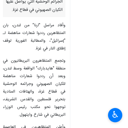
الجرائم الوحشية التي يواصل عليها
الکیان الصهيوني في قطاع غزة.
وأفاد مراسل "ارنا" من لندن، بان
المتظاهرین رددوا شعارات مناهضة لـ
"إسرائيل"، والمطالبة الفورية لوقف
إطلاق النار في غزة.
وتجمع المتظاهرون البريطانيون في
منطقة "هايدبارك" الواقعة وسط لندن،
وبعد أن رددوا شعارات مناهضة
للكيان الصهيوني وجرائمه الوحشية
في قطاع غزة، والهتافات المنادية
بتحرير فلسطين والقدس الشريف،
توجهوا نحو مكتب رئيس الوزراء
♿︎
البريطاني في شارع وايتهول.
وأعلن المتظاهرون في العاصمة