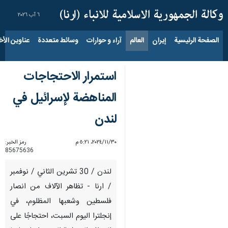
٦ آب ٢٠٢٦
الصفحة الرئيسية
إيران
العالم
آراء و حوارات
وسائط متعددة
عناوين الأخب
استمرار الاحتجاجات
المناهضة لإسرائيل في
لندن
٣٠‏/١١‏/٢٠٢٤، ٥:٢١ م
رمز الخبر:
85675636
لندن / 30 تشرین الثاني / نوفمبر
/ ارنا - تظاهر الآلاف من انصار
فلسطين وشعبها المظلوم، في
إنجلترا الیوم السبت، احتجاجًا على