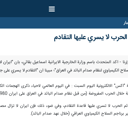
ار
لحرب لا يسري عليها التقادم
نوفمبر / إرنا - اكد المتحدث باسم وزارة الخارجية الايرانية اسماعيل بقائي، بان
ح الكيمياوي لنظام صدام البائد في العراق"؛ مبينا ان "التقادم لا يسري على ج
اكس" الالكترونية اليوم السبت : في اليوم العالمي لاحياء ذكرى الهجمات الكي
لال الحرب المفروضة (من قبل نظام صدام البائد في العراق على ايران 1980-1988م).
ئم الحرب لا تسري عليها قاعدة التقادم، وفي ضوء ذلك فإن ايران لا تزال مصم
برناجم السلاح الكيمياوي العراقي (خلال عهد صدام البائد).