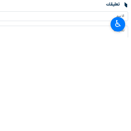
تعليقك
♿︎
أحدث الأخبار
نائب وزير الخارجية: وسائل الإعلام شريك فاعل في تعزيز القوة الوطنية والتماس
٢٠٢٦-٠٨-٠٩ ١٤:٤٩
الرئيس بزشكيان يلتقي قائد الثورة الإسلامية
٢٠٢٦-٠٨-٠٩ ١٤:٣٤