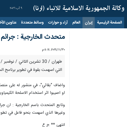
٩ آب ٢٠٢٦
الصفحة الرئيسية
إيران
العالم
آراء و حوارات
وسائط متعددة
عناوين الأخب
متحدث الخارجية : جرائم ا
٣٠‏/١١‏/٢٠٢٤، ٥:١٤ م
طهران / 30 تشرين الثاني / 
التي اسهمت بقوة في تطوير برنامح السلا
واضاف "بقائي"، في منشور له على منصة "
او اصيبوا اثر استخدام الاسلحة الكيمياوية خ
وتابع المتحدث باسم الخارجية : ان جرا
وغيرها الذي اسهمت بنحو فاعل في تطوير 
انتهى ** ح ع