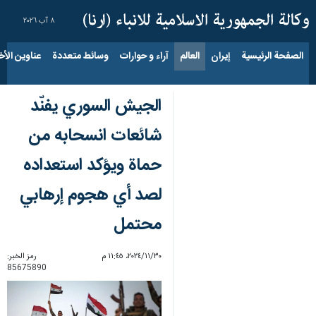
٨ آب ٢٠٢٦
الصفحة الرئيسية
إيران
العالم
آراء و حوارات
وسائط متعددة
عناوين الأخب
الجيش السوري يفنّد
شائعات انسحابه من
حماة ويؤكد استعداده
لصد أي هجوم إرهابي
محتمل
٣٠‏/١١‏/٢٠٢٤، ١١:٤٥ م
رمز الخبر:
85675890